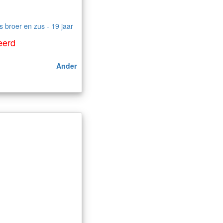
s broer en zus - 19 jaar
eerd
Ander
k