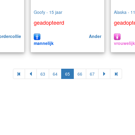
Goofy - 15 jaar
Alaska - 11
geadopteerd
geadopt
ordercollie
Ander
mannelijk
vrouwelij
63
64
65
66
67