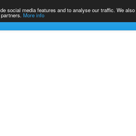
Home
Contact
Reg
NL
de social media features and to analyse our traffic. We also
s partners.
More info