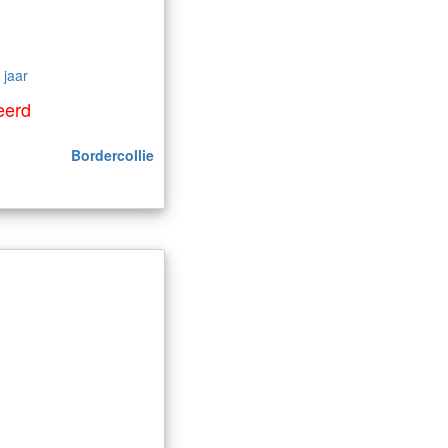
 jaar
eerd
Bordercollie