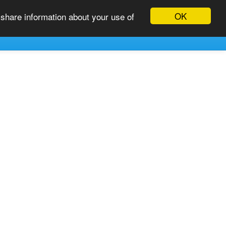
istreren
Aanmelden
OK
 share information about your use of
Plaats Advertentie