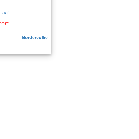
 jaar
eerd
Bordercollie
k