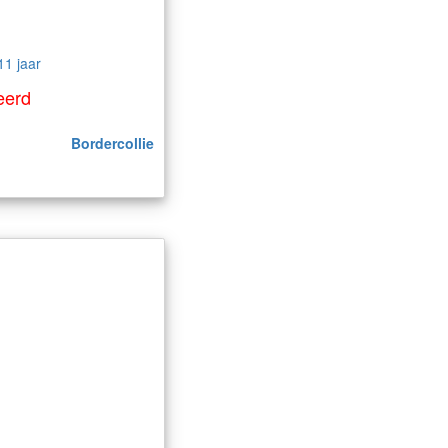
11 jaar
eerd
Bordercollie