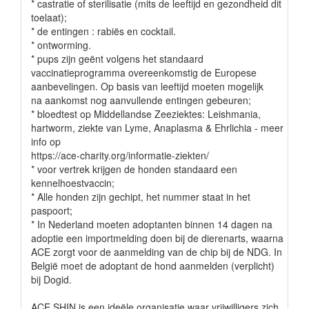
* castratie of sterilisatie (mits de leeftijd en gezondheid dit
toelaat);
* de entingen : rabiës en cocktail.
* ontworming.
* pups zijn geënt volgens het standaard
vaccinatieprogramma overeenkomstig de Europese
aanbevelingen. Op basis van leeftijd moeten mogelijk
na aankomst nog aanvullende entingen gebeuren;
* bloedtest op Middellandse Zeeziektes: Leishmania,
hartworm, ziekte van Lyme, Anaplasma & Ehrlichia - meer
info op
https://ace-charity.org/informatie-ziekten/
* voor vertrek krijgen de honden standaard een
kennelhoestvaccin;
* Alle honden zijn gechipt, het nummer staat in het
paspoort;
* In Nederland moeten adoptanten binnen 14 dagen na
adoptie een importmelding doen bij de dierenarts, waarna
ACE zorgt voor de aanmelding van de chip bij de NDG. In
België moet de adoptant de hond aanmelden (verplicht)
bij Dogid.
ACE SHIN is een ideële organisatie waar vrijwilligers zich