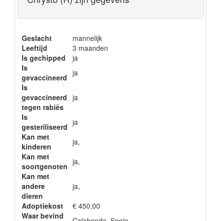
Geslacht
mannelijk
Leeftijd
3 maanden
Is gechipped
ja
Is
ja
gevaccineerd
Is
gevaccineerd
ja
tegen rabiës
Is
ja
gesteriliseerd
Kan met
ja,
kinderen
Kan met
ja,
soortgenoten
Kan met
andere
ja,
dieren
Adoptiekost
€ 450,00
Waar bevind
Calahonda, Spain