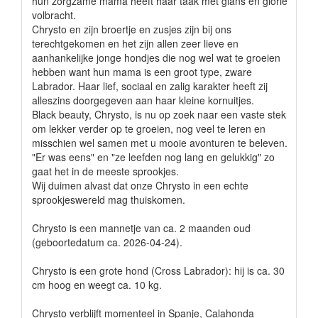
hun zorgzame mama heeft haar taak met glans en glorie
volbracht.
Chrysto en zijn broertje en zusjes zijn bij ons
terechtgekomen en het zijn allen zeer lieve en
aanhankelijke jonge hondjes die nog wel wat te groeien
hebben want hun mama is een groot type, zware
Labrador. Haar lief, sociaal en zalig karakter heeft zij
alleszins doorgegeven aan haar kleine kornuitjes.
Black beauty, Chrysto, is nu op zoek naar een vaste stek
om lekker verder op te groeien, nog veel te leren en
misschien wel samen met u mooie avonturen te beleven.
"Er was eens" en "ze leefden nog lang en gelukkig" zo
gaat het in de meeste sprookjes.
Wij duimen alvast dat onze Chrysto in een echte
sprookjeswereld mag thuiskomen.
Chrysto is een mannetje van ca. 2 maanden oud
(geboortedatum ca. 2026-04-24).
Chrysto is een grote hond (Cross Labrador): hij is ca. 30
cm hoog en weegt ca. 10 kg.
Chrysto verblijft momenteel in Spanje, Calahonda