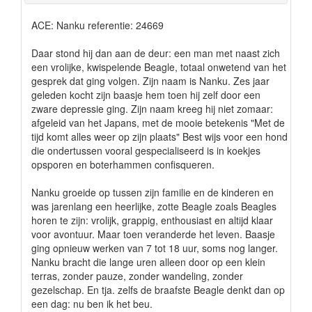
ACE: Nanku referentie: 24669
Daar stond hij dan aan de deur: een man met naast zich
een vrolijke, kwispelende Beagle, totaal onwetend van het
gesprek dat ging volgen. Zijn naam is Nanku. Zes jaar
geleden kocht zijn baasje hem toen hij zelf door een
zware depressie ging. Zijn naam kreeg hij niet zomaar:
afgeleid van het Japans, met de mooie betekenis "Met de
tijd komt alles weer op zijn plaats" Best wijs voor een hond
die ondertussen vooral gespecialiseerd is in koekjes
opsporen en boterhammen confisqueren.
Nanku groeide op tussen zijn familie en de kinderen en
was jarenlang een heerlijke, zotte Beagle zoals Beagles
horen te zijn: vrolijk, grappig, enthousiast en altijd klaar
voor avontuur. Maar toen veranderde het leven. Baasje
ging opnieuw werken van 7 tot 18 uur, soms nog langer.
Nanku bracht die lange uren alleen door op een klein
terras, zonder pauze, zonder wandeling, zonder
gezelschap. En tja. zelfs de braafste Beagle denkt dan op
een dag: nu ben ik het beu.