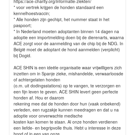
https://ace-charity.org/informatie-ziekten/
* voor vertrek krijgen de honden standaard een
kennelhoestvaccin;
* Alle honden zijn gechipt, het nummer staat in het
paspoort;
* In Nederland moeten adoptanten binnen 14 dagen na
adoptie een importmelding doen bij de dierenarts, waarna
ACE zorgt voor de aanmelding van de chip bij de NDG. In
België moet de adoptant de hond aanmelden (verplicht)
bij Dogid.
ACE SHIN is een ideële organisatie waar vrijwilligers zich
inzetten om in Spanje zieke, mishandelde, verwaarloosde
of achtergelaten honden
(o.m. uit dodingsstations) op te vangen, te verzorgen en
een fijn leven te geven. ACE SHIN levert geen perfecte
honden af. Hou er daarom
rekening mee dat de honden door hun (vaak onbekend)
verleden, een rugzakje kunnen meedragen en dat u na
adoptie voor onverwachte medische
kosten kan komen te staan. Al onze honden verdienen
een liefde- en begripvolle thuis. Hebt u interesse in deze
hond of in een van onze