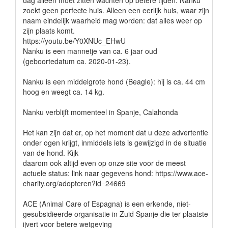
dag alleen moet zitten wachten op betere tijden. Nanku
zoekt geen perfecte huis. Alleen een eerlijk huis, waar zijn
naam eindelijk waarheid mag worden: dat alles weer op
zijn plaats komt.
https://youtu.be/Y0XNUc_EHwU
Nanku is een mannetje van ca. 6 jaar oud
(geboortedatum ca. 2020-01-23).
Nanku is een middelgrote hond (Beagle): hij is ca. 44 cm
hoog en weegt ca. 14 kg.
Nanku verblijft momenteel in Spanje, Calahonda
Het kan zijn dat er, op het moment dat u deze advertentie
onder ogen krijgt, inmiddels iets is gewijzigd in de situatie
van de hond. Kijk
daarom ook altijd even op onze site voor de meest
actuele status: link naar gegevens hond: https://www.ace-
charity.org/adopteren?id=24669
ACE (Animal Care of Espagna) is een erkende, niet-
gesubsidieerde organisatie in Zuid Spanje die ter plaatste
ijvert voor betere wetgeving