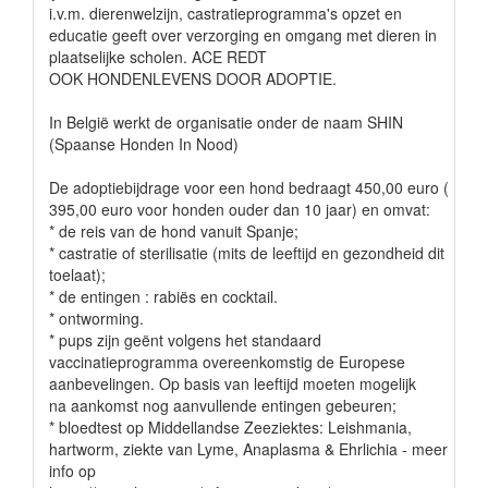
i.v.m. dierenwelzijn, castratieprogramma's opzet en
educatie geeft over verzorging en omgang met dieren in
plaatselijke scholen. ACE REDT
OOK HONDENLEVENS DOOR ADOPTIE.
In België werkt de organisatie onder de naam SHIN
(Spaanse Honden In Nood)
De adoptiebijdrage voor een hond bedraagt 450,00 euro (
395,00 euro voor honden ouder dan 10 jaar) en omvat:
* de reis van de hond vanuit Spanje;
* castratie of sterilisatie (mits de leeftijd en gezondheid dit
toelaat);
* de entingen : rabiës en cocktail.
* ontworming.
* pups zijn geënt volgens het standaard
vaccinatieprogramma overeenkomstig de Europese
aanbevelingen. Op basis van leeftijd moeten mogelijk
na aankomst nog aanvullende entingen gebeuren;
* bloedtest op Middellandse Zeeziektes: Leishmania,
hartworm, ziekte van Lyme, Anaplasma & Ehrlichia - meer
info op